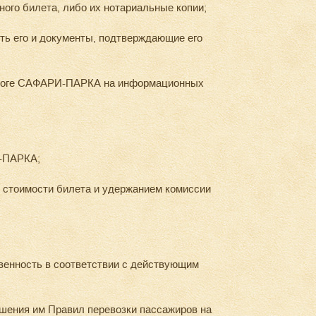
го билета, либо их нотариальные копии;
ть его и документы, подтверждающие его
дороге САФАРИ-ПАРКА на информационных
И-ПАРКА;
 стоимости билета и удержанием комиссии
венность в соответствии с действующим
шения им Правил перевозки пассажиров на