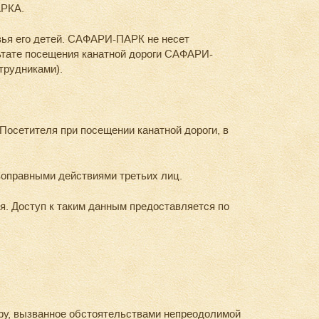
АРКА.
овья его детей. САФАРИ-ПАРК не несет
ьтате посещения канатной дороги САФАРИ-
трудниками).
осетителя при посещении канатной дороги, в
оправными действиями третьих лиц.
 Доступ к таким данным предоставляется по
ору, вызванное обстоятельствами непреодолимой