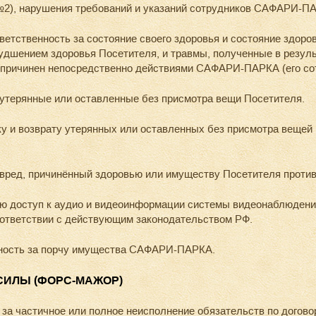
2), нарушения требований и указаний сотрудников САФАРИ-П
ветственность за состояние своего здоровья и состояние здор
худшением здоровья Посетителя, и травмы, полученные в резул
д причинен непосредственно действиями САФАРИ-ПАРКА (его со
утерянные или оставленные без присмотра вещи Посетителя.
 и возврату утерянных или оставленных без присмотра вещей П
вред, причинённый здоровью или имуществу Посетителя против
доступ к аудио и видеоинформации системы видеонаблюдения.
оответствии с действующим законодательством РФ.
нность за порчу имущества САФАРИ-ПАРКА.
СИЛЫ (ФОРС-МАЖОР)
за частичное или полное неисполнение обязательств по догов