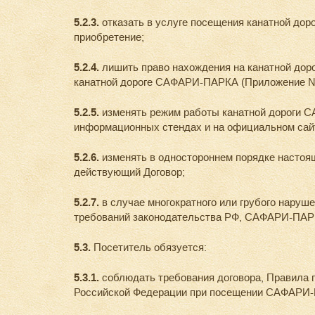
5.2.3.
отказать в услуге посещения канатной до
приобретение;
5.2.4.
лишить право нахождения на канатной до
канатной дороге САФАРИ-ПАРКА (Приложение №2
5.2.5.
изменять режим работы канатной дороги 
информационных стендах и на официальном са
5.2.6.
изменять в одностороннем порядке настоя
действующий Договор;
5.2.7.
в случае многократного или грубого нару
требований законодательства РФ, САФАРИ-ПАРК о
5.3.
Посетитель обязуется:
5.3.1.
соблюдать требования договора, Правила 
Российской Федерации при посещении САФАРИ