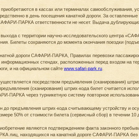
риобретаются в кассах или терминалах самообслуживания, ус
едственно в день посещения канатной дороги. За оставленны
я САФАРИ-ПАРКА ответственности не несет. Выдача дублирующи
о выхода с территории научно-исследовательского центра «СА
ия. Билеты сохраняются до момента окончания поездки (подъе
анатной дороги САФАРИ-ПАРКА, Правилах перевозки пассажиро
 информационных стендах, расположенных перед входом на те
оги, и на официальном сайте
www.safari-park.ru
.
ествляется посредством предъявления (сканирования) штрих –
редъявления (сканирования) штрих-кода билет считается испол
АРИ-ПАРКА через турникетную систему повторное использовани
н до предъявления штрих-кода считывающему устройству и ос
змере 50% от стоимости билета (сервисный сбор) в течении 10 
иобретение являются подтверждением факта законного пребыв
А лиц, находящихся на канатной дороге САФАРИ-ПАРКА без б