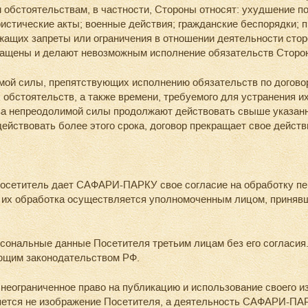
м обстоятельствам, в частности, Стороны относят: ухудшение п
стические акты; военные действия; гражданские беспорядки; п
жащих запреты или ограничения в отношении деятельности стор
ращены и делают невозможным исполнение обязательств Сторон
ой силы, препятствующих исполнению обязательств по договор
обстоятельств, а также времени, требуемого для устранения их
а непреодолимой силы продолжают действовать свыше указанно
ействовать более этого срока, договор прекращает свое действ
осетитель дает САФАРИ-ПАРКУ свое согласие на обработку пе
то их обработка осуществляется уполномоченным лицом, приняв
ональные данные Посетителя третьим лицам без его согласия.
ующим законодательством РФ.
ограниченное право на публикацию и использование своего из
яется не изображение Посетителя, а деятельность САФАРИ-ПА