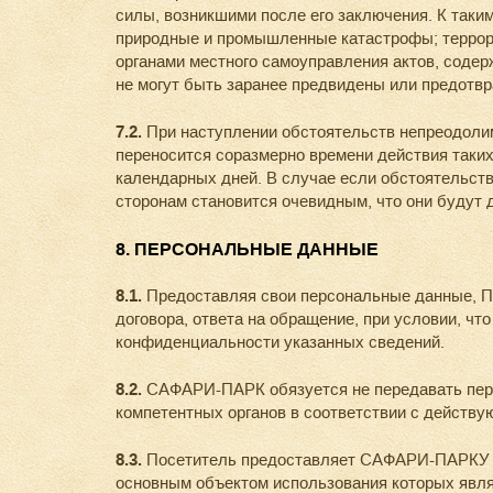
силы, возникшими после его заключения. К таки
природные и промышленные катастрофы; террори
органами местного самоуправления актов, содер
не могут быть заранее предвидены или предотв
7.2.
При наступлении обстоятельств непреодолим
переносится соразмерно времени действия таких 
календарных дней. В случае если обстоятельств
сторонам становится очевидным, что они будут д
8. ПЕРСОНАЛЬНЫЕ ДАННЫЕ
8.1.
Предоставляя свои персональные данные, П
договора, ответа на обращение, при условии, ч
конфиденциальности указанных сведений.
8.2.
САФАРИ-ПАРК обязуется не передавать перс
компетентных органов в соответствии с действ
8.3.
Посетитель предоставляет САФАРИ-ПАРКУ не
основным объектом использования которых явл