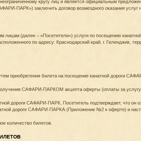
 неограниченному кругу лиц и является официальным предложе
ФАРИ-ПАРК») заключить договор возмездного оказания услуг 
лицам (далее – «Посетители») услуги по посещению канатной д
оложенного по адресу: Краснодарский край, г. Геленджик, тер
тем приобретения билета на посещение канатной дороги САФ
получения САФАРИ-ПАРКОМ акцепта оферты (оплаты за услугу
тной дороги САФАРИ-ПАРК, Посетитель подтверждает, что он оз
натной дороге САФАРИ-ПАРКА (Приложение №2 к оферте) и нас
ое количество билетов.
БИЛЕТОВ