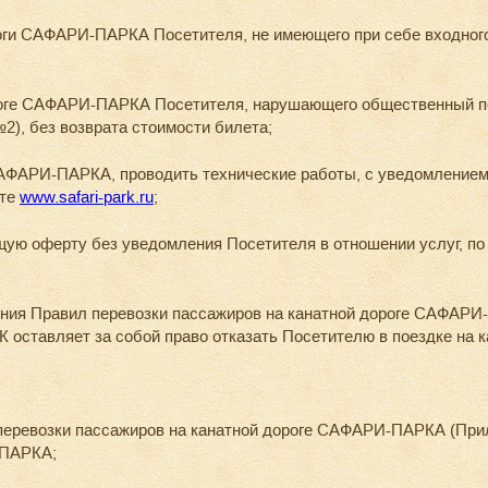
роги САФАРИ-ПАРКА Посетителя, не имеющего при себе входног
роге САФАРИ-ПАРКА Посетителя, нарушающего общественный по
), без возврата стоимости билета;
САФАРИ-ПАРКА, проводить технические работы, с уведомление
йте
www.safari-park.ru
;
щую оферту без уведомления Посетителя в отношении услуг, по
шения Правил перевозки пассажиров на канатной дороге САФАРИ
ставляет за собой право отказать Посетителю в поездке на ка
перевозки пассажиров на канатной дороге САФАРИ-ПАРКА (При
-ПАРКА;