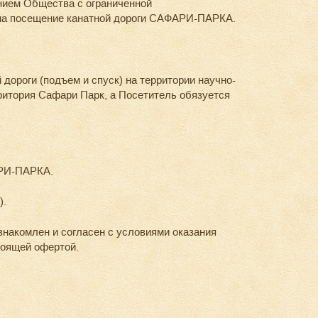
нием Общества с ограниченной
на посещение канатной дороги САФАРИ-ПАРКА.
ороги (подъем и спуск) на территории научно-
ритория Сафари Парк, а Посетитель обязуется
АРИ-ПАРКА.
).
накомлен и согласен с условиями оказания
тоящей офертой.