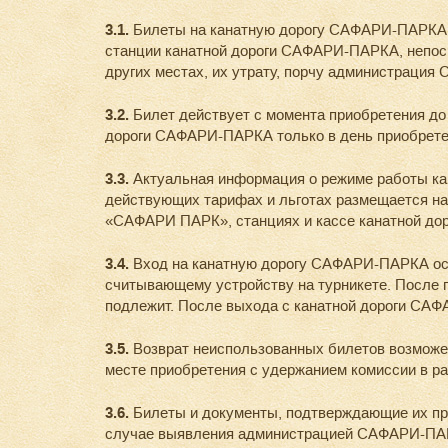
3.1.
Билеты на канатную дорогу САФАРИ-ПАРКА п
станции канатной дороги САФАРИ-ПАРКА, непоср
других местах, их утрату, порчу администраци
3.2.
Билет действует с момента приобретения д
дороги САФАРИ-ПАРКА только в день приобретен
3.3.
Актуальная информация о режиме работы к
действующих тарифах и льготах размещается на
«САФАРИ ПАРК», станциях и кассе канатной дор
3.4.
Вход на канатную дорогу САФАРИ-ПАРКА осущ
считывающему устройству на турникете. После п
подлежит. После выхода с канатной дороги САФ
3.5.
Возврат неиспользованных билетов возможе
месте приобретения с удержанием комиссии в ра
3.6.
Билеты и документы, подтверждающие их пр
случае выявления администрацией САФАРИ-ПАРК