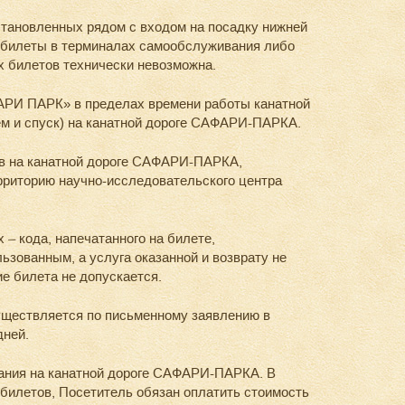
тановленных рядом с входом на посадку нижней
е билеты в терминалах самообслуживания либо
х билетов технически невозможна.
ФАРИ ПАРК» в пределах времени работы канатной
м и спуск) на канатной дороге САФАРИ-ПАРКА.
в на канатной дороге САФАРИ-ПАРКА,
рриторию научно-исследовательского центра
 кода, напечатанного на билете,
ьзованным, а услуга оказанной и возврату не
е билета не допускается.
уществляется по письменному заявлению в
дней.
ания на канатной дороге САФАРИ-ПАРКА. В
илетов, Посетитель обязан оплатить стоимость