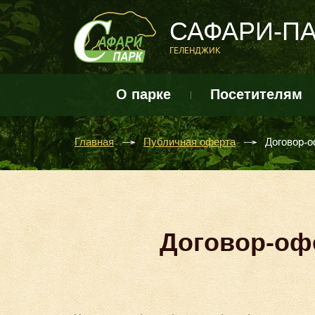
САФАРИ-П
ГЕЛЕНДЖИК
О парке
Посетителям
Главная
Публичная оферта
Договор-о
Договор-оф