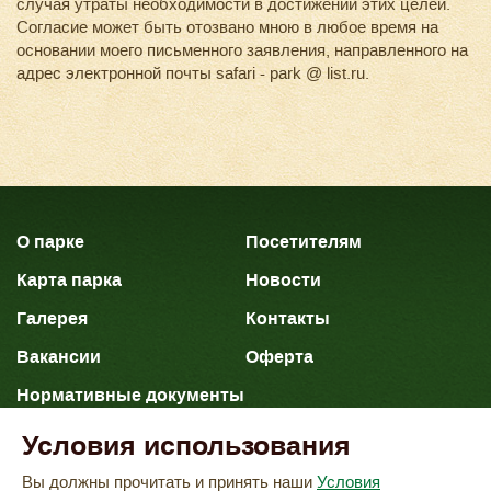
случая утраты необходимости в достижении этих целей.
Согласие может быть отозвано мною в любое время на
основании моего письменного заявления, направленного на
адрес электронной почты safari - park @ list.ru.
О парке
Посетителям
Карта парка
Новости
Галерея
Контакты
Вакансии
Оферта
Нормативные документы
Условия использования
Политика конфиденциальных данных
Вы должны прочитать и принять наши
Условия
Согласие на обработку персональных данных