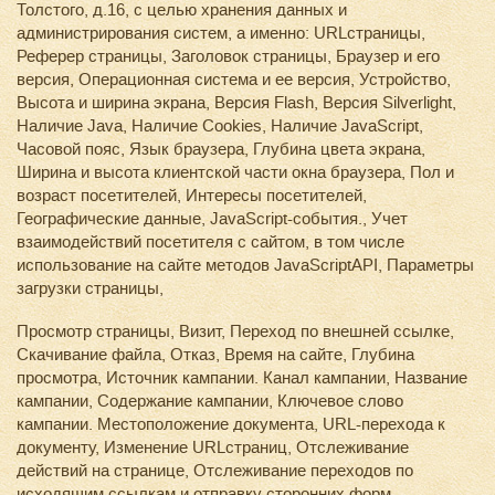
Толстого, д.16, с целью хранения данных и
администрирования систем, а именно: URLстраницы,
Реферер страницы, Заголовок страницы, Браузер и его
версия, Операционная система и ее версия, Устройство,
Высота и ширина экрана, Версия Flash, Версия Silverlight,
Наличие Java, Наличие Cookies, Наличие JavaScript,
Часовой пояс, Язык браузера, Глубина цвета экрана,
Ширина и высота клиентской части окна браузера, Пол и
возраст посетителей, Интересы посетителей,
Географические данные, JavaScript-события., Учет
взаимодействий посетителя с сайтом, в том числе
использование на сайте методов JavaScriptAPI, Параметры
загрузки страницы,
Просмотр страницы, Визит, Переход по внешней ссылке,
Скачивание файла, Отказ, Время на сайте, Глубина
просмотра, Источник кампании. Канал кампании, Название
кампании, Содержание кампании, Ключевое слово
кампании. Местоположение документа, URL-перехода к
документу, Изменение URLстраниц, Отслеживание
действий на странице, Отслеживание переходов по
исходящим ссылкам и отправку сторонних форм,