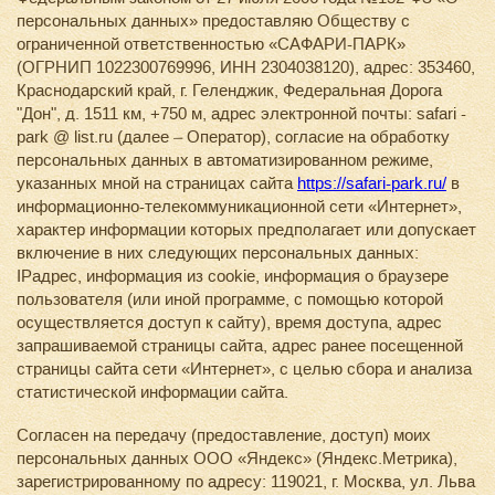
персональных данных» предоставляю Обществу с
ограниченной ответственностью «САФАРИ-ПАРК»
(ОГРНИП 1022300769996, ИНН 2304038120), адрес: 353460,
Краснодарский край, г. Геленджик, Федеральная Дорога
"Дон", д. 1511 км, +750 м, адрес электронной почты: safari -
park @ list.ru (далее – Оператор), согласие на обработку
персональных данных в автоматизированном режиме,
указанных мной на страницах сайта
https://safari-park.ru/
в
информационно-телекоммуникационной сети «Интернет»,
характер информации которых предполагает или допускает
включение в них следующих персональных данных:
IPадрес, информация из cookie, информация о браузере
пользователя (или иной программе, с помощью которой
осуществляется доступ к сайту), время доступа, адрес
запрашиваемой страницы сайта, адрес ранее посещенной
страницы сайта сети «Интернет», с целью сбора и анализа
статистической информации сайта.
Согласен на передачу (предоставление, доступ) моих
персональных данных ООО «Яндекс» (Яндекс.Метрика),
зарегистрированному по адресу: 119021, г. Москва, ул. Льва