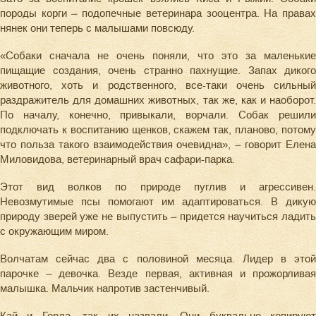
породы корги – подопечные ветеринара зооцентра. На правах
нянек они теперь с малышами повсюду.
«Собаки сначала не очень поняли, что это за маленькие
пищащие создания, очень странно пахнущие. Запах дикого
животного, хоть и родственного, все-таки очень сильный
раздражитель для домашних животных, так же, как и наоборот.
По началу, конечно, привыкали, ворчали. Собак решили
подключать к воспитанию щенков, скажем так, планово, потому
что польза такого взаимодействия очевидна», – говорит Елена
Миловидова, ветеринарный врач сафари-парка.
Этот вид волков по природе пуглив и агрессивен.
Невозмутимые псы помогают им адаптироваться. В дикую
природу зверей уже не выпустить – придется научиться ладить
с окружающим миром.
Волчатам сейчас два с половиной месяца. Лидер в этой
парочке – девочка. Везде первая, активная и прожорливая
малышка. Мальчик напротив застенчивый.