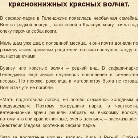
краснокнижных красных волчат.
В сафари-парке в Геленджике появилась необычная семейка.
Волчат редкой породы, занесенной в Красную книгу, взяла под
опеку парочка собак корги.
Малышам уже два с половиной месяца, и они почти догнали по
размеру своих приемных родителей, но пока послушно следуют
за наставниками.
Буанзу или красные волки – редкий вид. В сафари-парке
Геленджика еще зимой случилось пополнение в семействе
псовых. Но похоже, роженица к материнству была не готова.
Волчата чуть не погибли.
«Мать подготовила логово, но логово оказалось холодным и
продуваемым. Поэтому сотрудники парка, в частности,
ветеринарные врачи решили забрать на выкормку волков,
потому что они краснокнижные, очень ценные», – рассказывает
Анастасия Медова, зоотехник сафари-парка.
Зато за воспитание крошек взялись Киса и Рыжий. Собаки