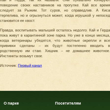
Кай и Герда, так их назвали. Они буквально копируют
поведение своих наставников на прогулке. Кай все время
следует за Рыжим. Тот суров, но справедлив. А Киса
терпелива, но и огрызнуться может, когда игрушкой у непосед
становится ее хвост.
Правда, воспитывать малышей осталось недолго. Кай и Герда
пока живут в карантинной зоне парка. Но уже в конце месяца,
когда ветеринары убедятся, что животные окрепли и все
прививки сделаны – их будут постепенно вводить в
родственную им стаю. Хищник – не домашнее животное.
Инстинкты возьмут свое.
Источник:
Первый канал
О парке
Посетителям