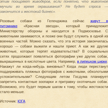
этим поощряют живодеров, если понятно, что животное
мучили во время окрашивания? Не будет спроса —
закончится и жестокий бизнес».
Розовые собаки из Геленджика сейчас
живут в
питомнике
«Красная звезда», который принадлежит
Министерству обороны и находится в Подмосковье. С
животными занимаются, и позже они будут служить в одной из
военных частей. Можно сказать, что эта история закончилась
хорошо — собаки выжили и нашли приют. А как же другие
животные, которые терпят издевательства? В социальных
сетях продолжают появляться фотографии уже других собак,
выкрашенных в кислотные цвета. Например,
в липецком цирке
Накажут ли когда-нибудь виновных? Когда люди перестанут
поддерживать пляжных фотографов с животными, обколотыми
успокоительными? Следующим летом Госдума планирует
запретить контактные зоопарки и притравку охотничьих собак.
Возможно, это будет первым шагом к тому, чтобы жестокости
стало меньше.
Источник:
ЮГА