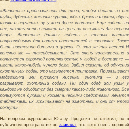
«Животные предназначены для того, чтобы делать из них
шубы, дубленки, кожаные куртки, юбки, брюки и шорты, обувь,
шапки и перчатки, ну у кого денег хватает. Еще ездить на
них, пахать поля и сажать на цепь на всю жизнь для охраны
двора. Животные должны сидеть в тесных клетках
полуголодными для потехи посетителей в зоопарках. Также
быть постоянно битыми в цирках. О, это же так весело! И
конечно же — таксидермисты. Это очень увлекательно и
пользуется огромной популярностью у людей в достатке —
иметь какое-нибудь чучело дома. Забыл сказать об обучении
охотничьих собак, это называется притравка. Привязывают
медвежонка или пускают лисенка, енотика — и его
разрывают охотничьи собаки. Ни один обед или ужин у
каждого не обходится без смерти какого-либо животного. Все
пользуются духами и косметическими средствами, лечатся
таблетками, их испытывают на животных, и они от этого
дохнут».
На вопросы журналиста Юга.ру Проценко не ответил, но в
публичном пространстве он
заявлял
, что «это очень хороши