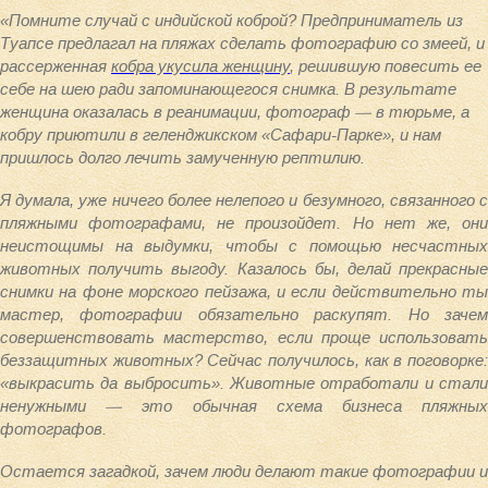
«Помните случай с индийской коброй? Предприниматель из
Туапсе предлагал на пляжах сделать фотографию со змеей, и
рассерженная
кобра укусила женщину
, решившую повесить ее
себе на шею ради запоминающегося снимка. В результате
женщина оказалась в реанимации, фотограф — в тюрьме, а
кобру приютили в геленджикском «Сафари-Парке», и нам
пришлось долго лечить замученную рептилию.
Я думала, уже ничего более нелепого и безумного, связанного с
пляжными фотографами, не произойдет. Но нет же, они
неистощимы на выдумки, чтобы с помощью несчастных
животных получить выгоду. Казалось бы, делай прекрасные
снимки на фоне морского пейзажа, и если действительно ты
мастер, фотографии обязательно раскупят. Но зачем
совершенствовать мастерство, если проще использовать
беззащитных животных? Сейчас получилось, как в поговорке:
«выкрасить да выбросить». Животные отработали и стали
ненужными — это обычная схема бизнеса пляжных
фотографов.
Остается загадкой, зачем люди делают такие фотографии и