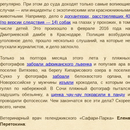
регулярно. При этом до суда доходят только самые вопиющие
случаи — или инциденты с экзотическими или краснокнижными
животными. Например, дело о
догхантерах, расстрелявших 4
(по версии следствия — 14) собак
на глазах у прохожих, в то
числе детей. Это произошло в феврале 2016 года на
Дмитриевской дамбе в Краснодаре. Полиция возбудила
уголовное дело, прошло несколько слушаний, на которые не
пускали журналистов, и дело заглохло.
Только за полтора месяца этого лета у пляжных
фотографов
забрали африканского львенка
и попугаев ара 
поселке Витязево, на берегу Кипарисового озера в поселке
Сукко у фотографа
забрали
белохвостого орлана, в
Новороссийске у мужчины
изъяли
крокодила, с которым он
гулял по набережной. В Сочи пляжный фотограф пытался
задушить обезьянку, а
щенка чау-чау покрасили в панду
и
проводили фотосессии. Чем закончатся все эти дела? Скорее
всего, ничем.
Ветеринарный врач геленджикского «Сафари-Парка»
Елена
Перетокина
: