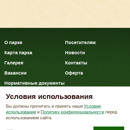
О парке
Посетителям
Карта парка
Новости
Галерея
Контакты
Вакансии
Оферта
Нормативные документы
Условия использования
Политика конфиденциальных данных
Вы должны прочитать и принять наши
Условия
Согласие на обработку персональных данных
использования
и
Политику конфиденциальности
перед
использованием сайта
«Сафари-Парк»
2026 © ООО
.
Создание сайта -
Копирование материалов