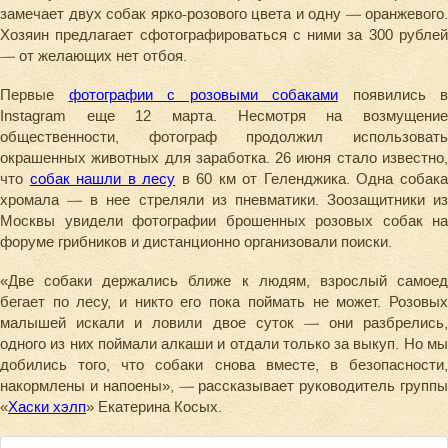
замечает двух собак ярко-розового цвета и одну — оранжевого.
Хозяин предлагает сфотографироваться с ними за 300 рублей
— от желающих нет отбоя.
Первые
фотографии с розовыми собаками
появились в
Instagram еще 12 марта. Несмотря на возмущение
общественности, фотограф продолжил использовать
окрашенных животных для заработка. 26 июня стало известно,
что
собак нашли в лесу
в 60 км от Геленджика. Одна собак
хромала — в нее стреляли из пневматики. Зоозащитники из
Москвы увидели фотографии брошенных розовых собак на
форуме грибников и дистанционно организовали поиски.
«Две собаки держались ближе к людям, взрослый самоед
бегает по лесу, и никто его пока поймать не может. Розовых
малышей искали и ловили двое суток — они разбрелись,
одного из них поймали алкаши и отдали только за выкуп. Но мы
добились того, что собаки снова вместе, в безопасности,
накормлены и напоены», — рассказывает руководитель группы
«
Хаски хэлп
» Екатерина Косых.