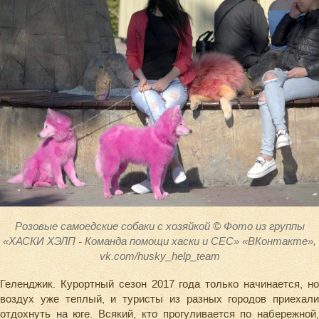
Розовые самоедские собаки с хозяйкой © Фото из группы
«ХАСКИ ХЭЛП - Команда помощи хаски и СЕС» «ВКонтакте»,
vk.com/husky_help_team
Геленджик. Курортный сезон 2017 года только начинается, но
воздух уже теплый, и туристы из разных городов приехали
отдохнуть на юге. Всякий, кто прогуливается по набережной,