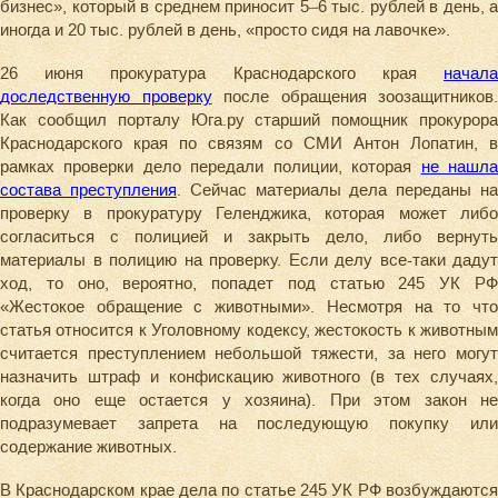
бизнес», который в среднем приносит 5–6 тыс. рублей в день, а
иногда и 20 тыс. рублей в день, «просто сидя на лавочке».
26 июня прокуратура Краснодарского края
начала
доследственную проверку
после обращения зоозащитников.
Как сообщил порталу Юга.ру старший помощник прокурора
Краснодарского края по связям со СМИ Антон Лопатин, в
рамках проверки дело передали полиции, которая
не нашл
состава преступления
. Сейчас материалы дела переданы н
проверку в прокуратуру Геленджика, которая может либо
согласиться с полицией и закрыть дело, либо вернуть
материалы в полицию на проверку. Если делу все-таки дадут
ход, то оно, вероятно, попадет под статью 245 УК РФ
«Жестокое обращение с животными». Несмотря на то что
статья относится к Уголовному кодексу, жестокость к животным
считается преступлением небольшой тяжести, за него могут
назначить штраф и конфискацию животного (в тех случаях,
когда оно еще остается у хозяина). При этом закон не
подразумевает запрета на последующую покупку или
содержание животных.
В Краснодарском крае дела по статье 245 УК РФ возбуждаются