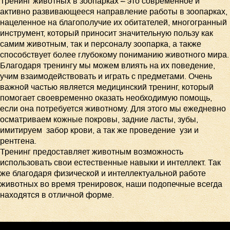
Тренинг животных в зоопарках – это современное и
активно развивающееся направление работы в зоопарках,
нацеленное на благополучие их обитателей, многогранный
инструмент, который приносит значительную пользу как
самим животным, так и персоналу зоопарка, а также
способствует более глубокому пониманию животного мира.
Благодаря тренингу мы можем влиять на их поведение,
учим взаимодействовать и играть с предметами. Очень
важной частью является медицинский тренинг, который
помогает своевременно оказать необходимую помощь,
если она потребуется животному. Для этого мы ежедневно
осматриваем кожные покровы, задние ласты, зубы,
имитируем забор крови, а так же проведение узи и
рентгена.
Тренинг предоставляет животным возможность
использовать свои естественные навыки и интеллект. Так
же благодаря физической и интеллектуальной работе
животных во время тренировок, наши подопечные всегда
находятся в отличной форме.