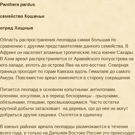
Panthera pardus
семейство Кошачьи
отряд Хищные
Область распространения леопарда самая большая по
сравнению с другими представителями данного семейства. В
Африке он населяет влажные тропические леса южнее Сахары.
В Азии ареал распространяется от Аравийского полуострова на
юго-западе, вплоть до острова Ява на юго-востоке. Северная
граница проходит по горам Кавказа вдоль Гималаев до самого
Амура. Повсеместно ареал изменяется в сторону сокращения.
Питается леопард в основном копытными: антилопами,
оленями, косулями, а в период бескормицы - грызунами,
обезьянами, птицами, пресмыкающимися. Часто остатки
крупной добычи затаскивает на деревья, где до нее не могут
добраться другие хищники. Охотятся в одиночку.
В южных районах ареала леопарды размножаются в течении
всего года, и только на Дальнем Востоке России это происходит