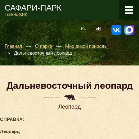
САФАРИ-ПАРК
ГЕЛЕНДЖИК
RU
EN
Главная
О парке
Мир дикой природы
Дальневосточный леопард
Дальневосточный леопард
Леопард
СПРАВКА:
Леопард