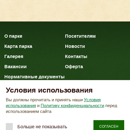
О парке
Посетителям
Карта парка
Новости
Галерея
Контакты
Вакансии
Оферта
Нормативные документы
Условия использования
Политика конфиденциальных данных
Вы должны прочитать и принять наши
Условия
Согласие на обработку персональных данных
использования
и
Политику конфиденциальности
перед
использованием сайта
«Сафари-Парк»
2026 © ООО
.
Создание сайта -
Копирование материалов
VeryGood
Больше не показывать
СОГЛАСЕН
с сайта запрещено.