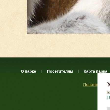
О парке
Посетителям
Карта парка
Политика кон
В
П