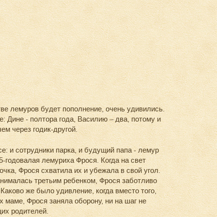
ве лемуров будет пополнение, очень удивились.
 Дине - полтора года, Василию – два, потому и
ем через годик-другой.
: и сотрудники парка, и будущий папа - лемур
,5-годовалая лемуриха Фрося. Когда на свет
чка, Фрося схватила их и убежала в свой угол.
нималась третьим ребенком, Фрося заботливо
аково же было удивление, когда вместо того,
 маме, Фрося заняла оборону, ни на шаг не
щих родителей.