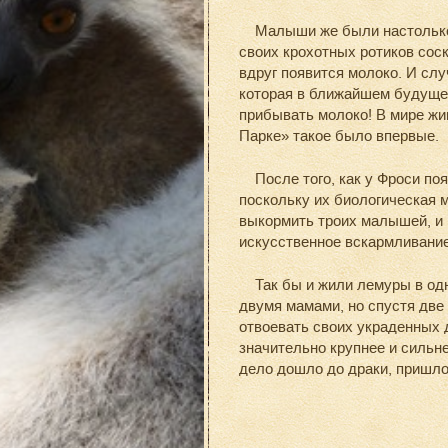
Малыши же были настолько г
своих крохотных ротиков соск
вдруг появится молоко. И сл
которая в ближайшем будуще
прибывать молоко! В мире жи
Парке» такое было впервые.
После того, как у Фроси поя
поскольку их биологическая м
выкормить троих малышей, и 
искусственное вскармливание
Так бы и жили лемуры в одн
двумя мамами, но спустя дв
отвоевать своих украденных д
значительно крупнее и сильн
дело дошло до драки, пришло