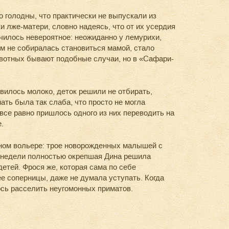
олодны, что практически не выпускали из
и лже-матери, словно надеясь, что от их усердия
училось невероятное: неожиданно у лемурихи,
м не собиралась становиться мамой, стало
вотных бывают подобные случаи, но в «Сафари-
вилось молоко, деток решили не отбирать,
ать была так слаба, что просто не могла
все равно пришлось одного из них переводить на
.
ом вольере: трое новорожденных малышей с
е недели полностью окрепшая Дина решила
етей. Фрося же, которая сама по себе
ее соперницы, даже не думала уступать. Когда
сь расселить неугомонных приматов.