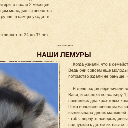
тери, а после 2 месяцев
яцам молодые становятся
руппе, а самцы уходят в
авляет от 34 до 37 лет.
НАШИ ЛЕМУРЫ
Когда узнали, что в семейст
Ведь они совсем еще молодые:
потомство ждали не раньше, ч
В день родов нервничали все
Вася, и соседка по вольеру 1
появились два крохотных комо
Пока новоиспеченная мама за
вылизывала двоих малышей. К
чтобы вернуть новорожденных
подпуская к детям их настоя