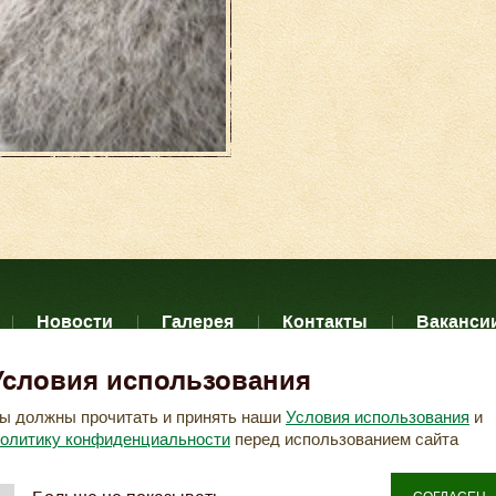
Новости
Галерея
Контакты
Ваканси
Условия использования
фиденциальных данных
Согласие на обработку персо
ы должны прочитать и принять наши
Условия использования
и
олитику конфиденциальности
перед использованием сайта
«Сафари-Парк»
2026 © ООО
.
Создание сайта -
Копирование материалов
VeryGood
с сайта запрещено.