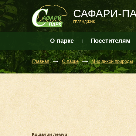
САФАРИ-П
ГЕЛЕНДЖИК
О парке
Посетителям
Главная
О парке
Мир дикой природы
Кошачий лемур