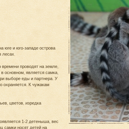
а юге и юго-западе острова
в лесах.
о времени проводят на земле,
 в основном, является самка,
ри выборе еды и партнера. У
о охраняется. К чужакам
ьев, цветов, изредка
появляется 1-2 детеныша, вес
яц самки носят детей на