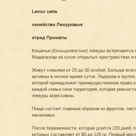
Lemur catta
семейство Лемуровые
отряд Приматы
Кошачьи (Кольцехвостые) лемуры встречаются н
Мадагаскар на сухих открытых пространствах и 
Живут семьями от 20 до 30 особей. Больше всег
активны в ночное время суток. Лидером в группе,
которой принадлежит преимущественное право п
каждой семьи своя территория, которая ревностн
лемуры агрессивны.
Пища состоит главным образом из фруктов, лист
насекомых.
После беременности, которая длится 220 дней, 
которых составляет от 80 до 120 гр. Первый мес