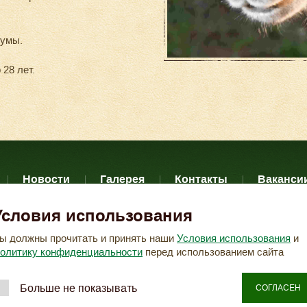
пумы.
28 лет.
Новости
Галерея
Контакты
Ваканси
Условия использования
фиденциальных данных
Согласие на обработку персо
ы должны прочитать и принять наши
Условия использования
и
олитику конфиденциальности
перед использованием сайта
«Сафари-Парк»
2026 © ООО
.
Создание сайта -
Копирование материалов
VeryGood
с сайта запрещено.
Больше не показывать
СОГЛАСЕН