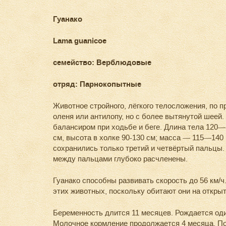
Гуанако
Lama guanicoe
семейство: Верблюдовые
отряд: Парнокопытные
Животное стройного, лёгкого телосложения, по
оленя или антилопу, но с более вытянутой шеей.
балансиром при ходьбе и беге. Длина тела 120—
см, высота в холке 90-130 см; масса — 115—140 
сохранились только третий и четвёртый пальцы.
между пальцами глубоко расчленены.
Гуанако способны развивать скорость до 56 км/ч
этих животных, поскольку обитают они на откры
Беременность длится 11 месяцев. Рождается оди
Молочное кормление продолжается 4 месяца. П