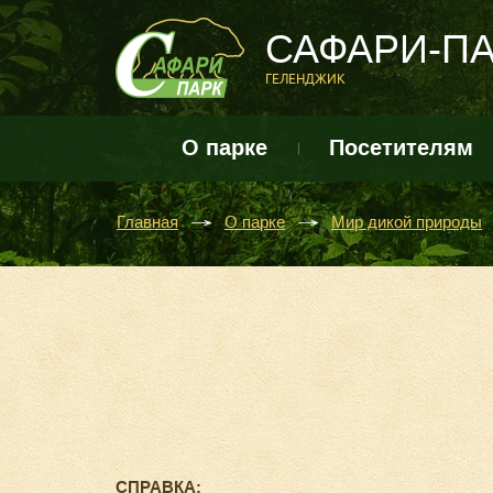
САФАРИ-П
ГЕЛЕНДЖИК
О парке
Посетителям
Главная
О парке
Мир дикой природы
СПРАВКА: