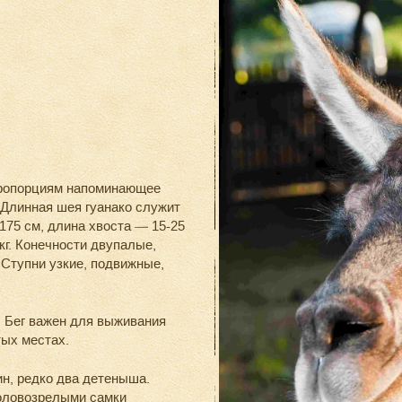
 пропорциям напоминающее
 Длинная шея гуанако служит
175 см, длина хвоста — 15-25
кг. Конечности двупалые,
 Ступни узкие, подвижные,
. Бег важен для выживания
тых местах.
н, редко два детеныша.
оловозрелыми самки