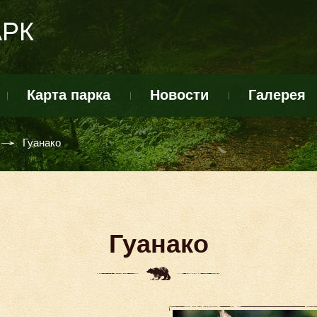
АРК
Карта парка
Новости
Галерея
Гуанако
Гуанако