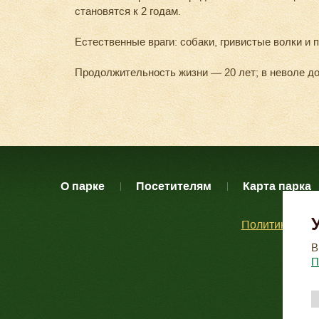
становятся к 2 годам.
Естественные враги: собаки, гривистые волки и 
Продолжительность жизни — 20 лет; в неволе до 
О парке
Посетителям
Карта парка
Политика кон
В
П