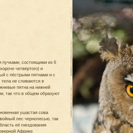
 пучками, состоящими из 6
короче четвёртого) и
ый с пёстрыми пятнами и с
 тела не сливаются в
ржневые пятна на нижней
и, так что в общем образуют
новенная ушастая сова
войный лес чернолесью, так
Область её гнездования
еверной Африке.