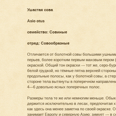
Ушастая сова
Asio otus
семейство: Совиные
отряд: Совообразные
Отличается от болотной совы большими ушными
перьев, более коротким первым маховым пером (
окраской. Общий тон окраски — тот же, серо-бур
белой грудкой, но тёмные пятна верхней стороны
продольные полосы, как у болотной совы, а сте
стороне тела вытянуты в поперечном направлени
4—6 довольно ясных поперечных полос.
Размеры тела те же или немногим меньше. Обык
держится исключительно в лесах, предпочитая х
как здесь она менее заметна по своей окраске. 
занимает Европу и северную Азию; зимует — в с