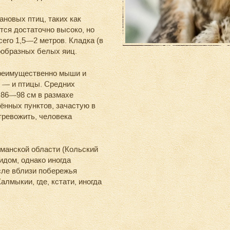
ановых птиц, таких как
ется достаточно высоко, но
его 1,5—2 метров. Кладка (в
ообразных белых яиц.
преимущественно мыши и
я — и птицы. Средних
 86—98 см в размахе
ённых пунктов, зачастую в
тревожить, человека
рманской области (Кольский
идом, однако иногда
исле вблизи побережья
алмыкии, где, кстати, иногда