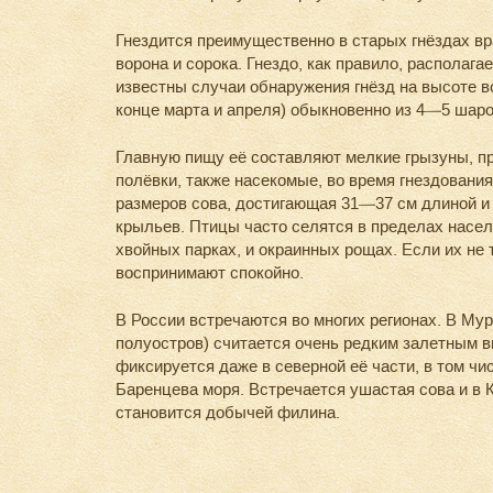
Гнездится преимущественно в старых гнёздах вр
ворона и сорока. Гнездо, как правило, располага
известны случаи обнаружения гнёзд на высоте вс
конце марта и апреля) обыкновенно из 4—5 шар
Главную пищу её составляют мелкие грызуны, 
полёвки, также насекомые, во время гнездовани
размеров сова, достигающая 31—37 см длиной и
крыльев. Птицы часто селятся в пределах насел
хвойных парках, и окраинных рощах. Если их не 
воспринимают спокойно.
В России встречаются во многих регионах. В Му
полуостров) считается очень редким залетным в
фиксируется даже в северной её части, в том ч
Баренцева моря. Встречается ушастая сова и в К
становится добычей филина.