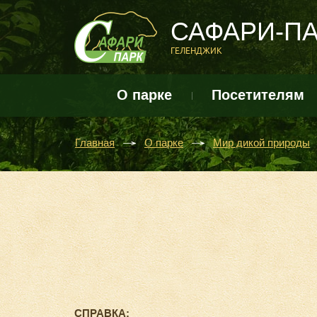
САФАРИ-П
ГЕЛЕНДЖИК
О парке
Посетителям
Главная
О парке
Мир дикой природы
СПРАВКА: