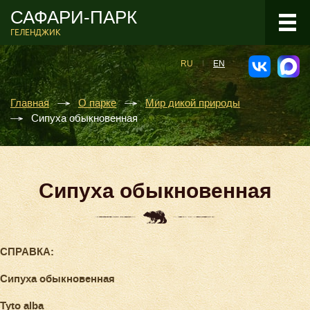
САФАРИ-ПАРК
ГЕЛЕНДЖИК
RU
EN
Главная
О парке
Мир дикой природы
Сипуха обыкновенная
Сипуха обыкновенная
СПРАВКА:
Сипуха обыкновенная
Tyto alba