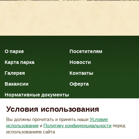
О парке
Посетителям
Карта парка
Новости
Галерея
Контакты
Вакансии
Оферта
Нормативные документы
Условия использования
Политика конфиденциальных данных
Вы должны прочитать и принять наши
Условия
Согласие на обработку персональных данных
использования
и
Политику конфиденциальности
перед
использованием сайта
«Сафари-Парк»
2026 © ООО
.