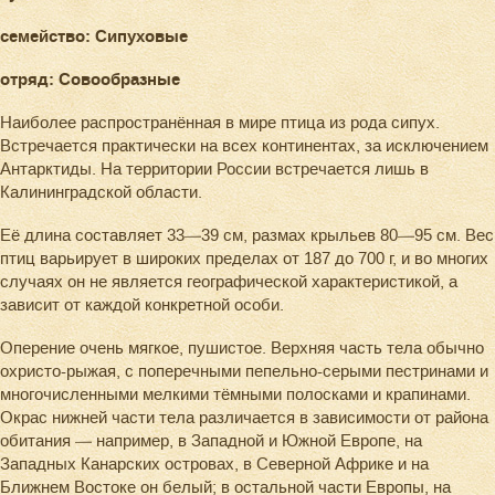
семейство: Сипуховые
отряд: Совообразные
Наиболее распространённая в мире птица из рода сипух.
Встречается практически на всех континентах, за исключением
Антарктиды. На территории России встречается лишь в
Калининградской области.
Её длина составляет 33—39 см, размах крыльев 80—95 см. Вес
птиц варьирует в широких пределах от 187 до 700 г, и во многих
случаях он не является географической характеристикой, а
зависит от каждой конкретной особи.
Оперение очень мягкое, пушистое. Верхняя часть тела обычно
охристо-рыжая, с поперечными пепельно-серыми пестринами и
многочисленными мелкими тёмными полосками и крапинами.
Окрас нижней части тела различается в зависимости от района
обитания — например, в Западной и Южной Европе, на
Западных Канарских островах, в Северной Африке и на
Ближнем Востоке он белый; в остальной части Европы, на