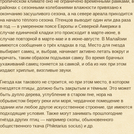
тропическом климате оно не ограничено временными рамками, в
районах с сезонными колебаниями влажности привязано к
окончанию засушливого сезона, а на севере ареала приходится
на начало тёплого сезона. Птенцов выводит один или два раза
в год — в умеренном поясе Европы и Северной Америки в
случае единичной кладки это происходит в марте-июне, в
случае повторной в марте-мае и в июне-августе. В Малайзии
имеются сообщения о трёх кладках в год. Место для гнезда
выбирает самец, и, выбрав, начинает активно летать вокруг и
кричать, таким образом подзывая самку. Во время брачных
ухаживаний самец гоняется за самкой, и оба из них при этом
издают хриплые, визгливые звуки.
Гнезда как такового не строится, но при этом место, в котором
гнездятся птицы, должно быть закрытым и тёмным. Это может
быть дупло дерева, углубление в старом пне, нора на
обрывистом берегу реки или моря, чердачное помещение в
здании или любое другое искусственное строение, где имеются
подходящие условия. Также могут занимать прошлогодние
гнёзда других птиц — например скопы, обыкновенного
общественного ткача (Philetarius socius) и др.