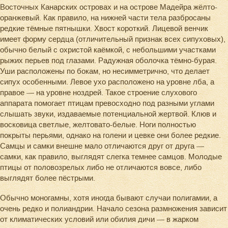
Восточных Канарских островах и на острове Мадейра жёлто-
оранжевый. Как правило, на нижней части тела разбросаны
редкие тёмные пятнышки. Хвост короткий. Лицевой венчик
имеет форму сердца (отличительный признак всех сипуховых),
обычно белый с охристой каёмкой, с небольшими участками
рыжих перьев под глазами. Радужная оболочка тёмно-бурая.
Уши расположены по бокам, но несимметрично, что делает
сипух особенными. Левое ухо расположено на уровне лба, а
правое — на уровне ноздрей. Такое строение слухового
аппарата помогает птицам превосходно под разными углами
слышать звуки, издаваемые потенциальной жертвой. Клюв и
восковица светлые, желтовато-белые. Ноги полностью
покрыты перьями, однако на голени и цевке они более редкие.
Самцы и самки внешне мало отличаются друг от друга —
самки, как правило, выглядят слегка темнее самцов. Молодые
птицы от половозрелых либо не отличаются вовсе, либо
выглядят более пёстрыми.
Обычно моногамны, хотя иногда бывают случаи полигамии, а
очень редко и полиандрии. Начало сезона размножения зависит
от климатических условий или обилия дичи — в жарком