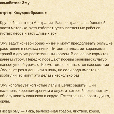
семейство: Эму
отряд: Казуарообразные
Крупнейшая птица Австралии. Распространена на большей
части материка, хотя избегает густонаселённых районов,
густых лесов и засушливых зон.
Эму ведут кочевой образ жизни и могут преодолевать большие
расстояния в поисках пищи. Питаются плодами, кореньями,
травой и другим растительным кормом. В основном кормятся
ранним утром. Нередко посещают посевы зерновых культур,
нанося ущерб урожаю. Кроме того, они питаются насекомыми.
Эму пьют раз в день или в ночь, но если вода имеется в
изобилии, то могут это делать несколько раз.
Эму использует когтистые лапы в целях защиты. Они
наделены хорошим зрением и слухом, который позволяет им
обнаруживать хищников в округе. Естественные враги - динго,
орлы.
Гнездо эму — ямка, выложенная травой, листвой, корой,