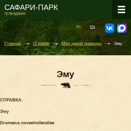
САФАРИ-ПАРК
ГЕЛЕНДЖИК
RU
EN
Главная
О парке
Мир дикой природы
Эму
Эму
СПРАВКА:
Эму
Dromaius novaehollandiae